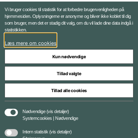
X BRSdk
Vi bruger cookies til statistik for at forbedre brugervenligheden på
hjemmesiden. Oplysningerne er anonyme og bliver ikke koblet til dig
LinkedIn BRS-profil
som bruger, men det er stadig dit valg, om du vil lade dine data indgå i
statistikken.
YouTube
Læs mere om cookies
Instagram
Kun nødvendige
Tillad valgte
Tillad alle cookies
Databeskyttelse
Nødvendige
(vis detaljer)
Systemcookies | Nødvendige
Cookiepolitik
Intern statistik
(vis detaljer)