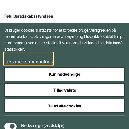
Følg Beredskabsstyrelsen
X BRSdk
Vi bruger cookies til statistik for at forbedre brugervenligheden på
hjemmesiden. Oplysningerne er anonyme og bliver ikke koblet til dig
LinkedIn BRS-profil
som bruger, men det er stadig dit valg, om du vil lade dine data indgå i
statistikken.
YouTube
Læs mere om cookies
Instagram
Kun nødvendige
Tillad valgte
Tillad alle cookies
Databeskyttelse
Nødvendige
(vis detaljer)