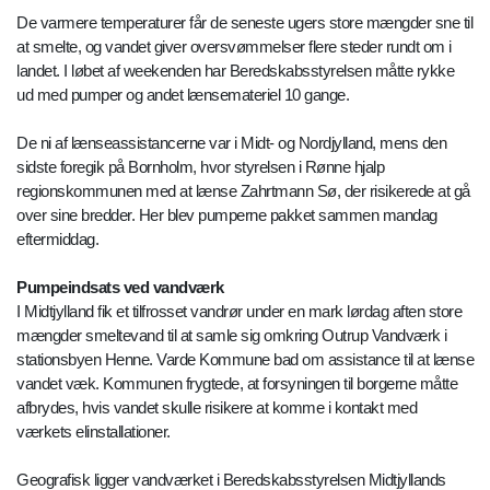
De varmere temperaturer får de seneste ugers store mængder sne til
at smelte, og vandet giver oversvømmelser flere steder rundt om i
landet. I løbet af weekenden har Beredskabsstyrelsen måtte rykke
ud med pumper og andet lænsemateriel 10 gange.
De ni af lænseassistancerne var i Midt- og Nordjylland, mens den
sidste foregik på Bornholm, hvor styrelsen i Rønne hjalp
regionskommunen med at lænse Zahrtmann Sø, der risikerede at gå
over sine bredder. Her blev pumperne pakket sammen mandag
eftermiddag.
Pumpeindsats ved vandværk
I Midtjylland fik et tilfrosset vandrør under en mark lørdag aften store
mængder smeltevand til at samle sig omkring Outrup Vandværk i
stationsbyen Henne. Varde Kommune bad om assistance til at lænse
vandet væk. Kommunen frygtede, at forsyningen til borgerne måtte
afbrydes, hvis vandet skulle risikere at komme i kontakt med
værkets elinstallationer.
Geografisk ligger vandværket i Beredskabsstyrelsen Midtjyllands