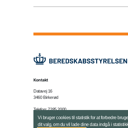
Kontakt
Datavej 16
3460 Birkerød
Telefon: 7285 2000
E-mail:
brs@brs.dk
Vi bruger cookies til statistik for at forbedre 
dit valg, om du vil lade dine data indgå i statisti