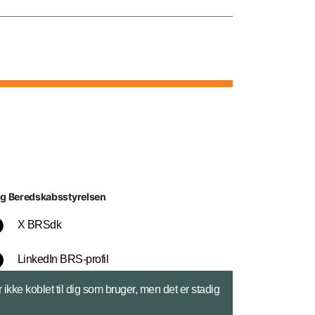
lg Beredskabsstyrelsen
X BRSdk
LinkedIn BRS-profil
ikke koblet til dig som bruger, men det er stadig
YouTube