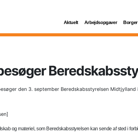
(current)
(current)
(curren
Aktuelt
Arbejdsopgaver
Borger
 besøger Beredskabssty
esøger den 3. september Beredskabsstyrelsen Midtjylland i
sen]
skab og materiel, som Beredskabsstyrelsen kan sende af sted i forbin