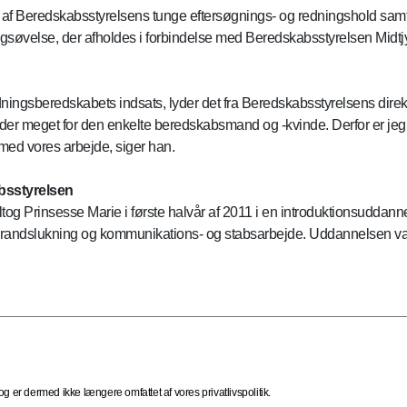
 af Beredskabsstyrelsens tunge eftersøgnings- og redningshold samt
gsøvelse, der afholdes i forbindelse med Beredskabsstyrelsen Mid
dningsberedskabets indsats, lyder det fra Beredskabsstyrelsens direk
der meget for den enkelte beredskabsmand og -kvinde. Derfor er jeg ri
 med vores arbejde, siger han.
bsstyrelsen
g Prinsesse Marie i første halvår af 2011 i en introduktionsuddann
, brandslukning og kommunikations- og stabsarbejde. Uddannelsen var
 er dermed ikke længere omfattet af vores privatlivspolitik.