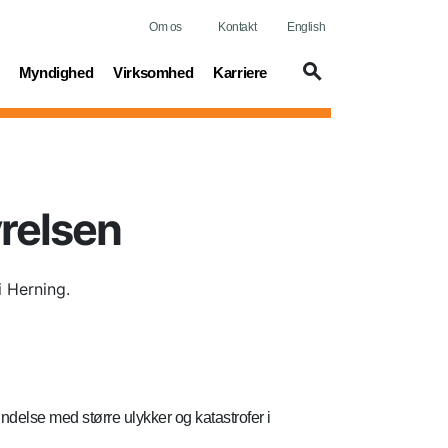
Om os
Kontakt
English
t)
(current)
(current)
(current)
Myndighed
Virksomhed
Karriere
relsen
 Herning.
delse med større ulykker og katastrofer i