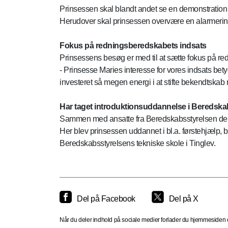
Prinsessen skal blandt andet se en demonstration
Herudover skal prinsessen overvære en alarmerin
Fokus på redningsberedskabets indsats
Prinsessens besøg er med til at sætte fokus på re
- Prinsesse Maries interesse for vores indsats bety
investeret så megen energi i at stifte bekendtskab
Har taget introduktionsuddannelse i Beredska
Sammen med ansatte fra Beredskabsstyrelsen delto
Her blev prinsessen uddannet i bl.a. førstehjælp
Beredskabsstyrelsens tekniske skole i Tinglev.
Del på Facebook
Del på X
Når du deler indhold på sociale medier forlader du hjemmesiden og