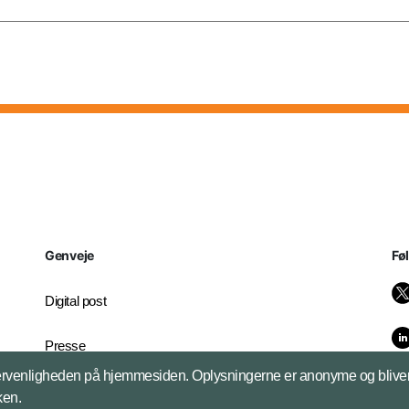
Genveje
Fø
Digital post
Presse
brugervenligheden på hjemmesiden. Oplysningerne er anonyme og bliver 
Whistleblowerordningen
kken.