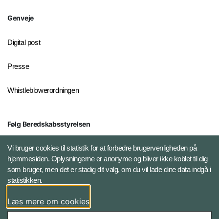
Genveje
Digital post
Presse
Whistleblowerordningen
Følg Beredskabsstyrelsen
X BRSdk
Vi bruger cookies til statistik for at forbedre brugervenligheden på
hjemmesiden. Oplysningerne er anonyme og bliver ikke koblet til dig
LinkedIn BRS-profil
som bruger, men det er stadig dit valg, om du vil lade dine data indgå i
statistikken.
YouTube
Læs mere om cookies
Instagram