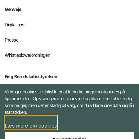
Genveje
Digital post
Presse
Whistleblowerordningen
Følg Beredskabsstyrelsen
X BRSdk
Vi bruger cookies til statistik for at forbedre brugervenligheden på
hjemmesiden. Oplysningerne er anonyme og bliver ikke koblet til dig
LinkedIn BRS-profil
som bruger, men det er stadig dit valg, om du vil lade dine data indgå i
statistikken.
YouTube
Læs mere om cookies
Instagram