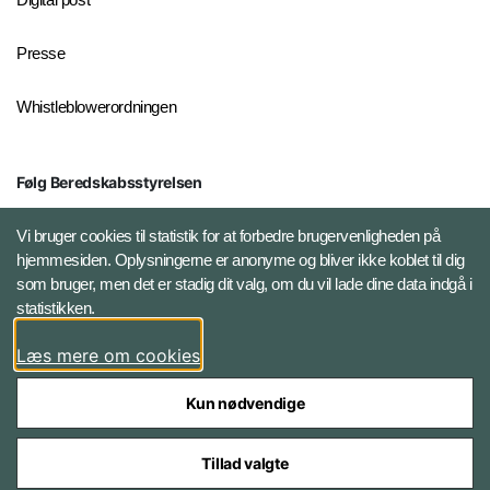
Presse
Whistleblowerordningen
Følg Beredskabsstyrelsen
X BRSdk
Vi bruger cookies til statistik for at forbedre brugervenligheden på
hjemmesiden. Oplysningerne er anonyme og bliver ikke koblet til dig
LinkedIn BRS-profil
som bruger, men det er stadig dit valg, om du vil lade dine data indgå i
statistikken.
YouTube
Læs mere om cookies
Instagram
Kun nødvendige
Tillad valgte