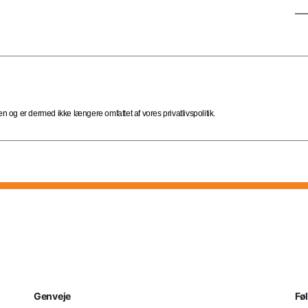
 og er dermed ikke længere omfattet af vores privatlivspolitik.
Genveje
Fø