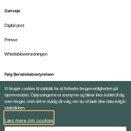
Genveje
Digital post
Presse
Whistleblowerordningen
Følg Beredskabsstyrelsen
X BRSdk
Vi bruger cookies til statistik for at forbedre brugervenligheden på
hjemmesiden. Oplysningerne er anonyme og bliver ikke koblet til dig
LinkedIn BRS-profil
som bruger, men det er stadig dit valg, om du vil lade dine data indgå i
statistikken.
YouTube
Læs mere om cookies
Instagram