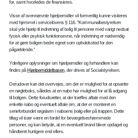
for, samt hvorledes de finansieres.
Visse af ovennævnte hjælpemidler vil formentlig kunne visiteres
med hjemmel i servicelovens § 116. ”Kommunalbestyrelsen
skal yde hjælp til indretning af bolig til personer med varigt nedsat
fysisk eller psykisk funktionsevne, når indretning er nødvendig
for at gøre boligen bedre egnet som opholdssted for den
pågældende.”
Yderligere oplysninger om hjælpemidler og forhandlere kan
findes på
Hjælpemiddelbasen
, der drives af Socialstyrelsen.
Derudover kan det overvejes, om der er mulighed for at opsætte
en nøgleboks, således at en nabo har mulighed for at få adgang
til boligen. Dette forudsætter, at der træffes aftale med den
enkelte nabo og eventuelt aftale om, at der er monteret en
serieforbundet røgalarm i naboens bolig eller på trappen. Dette
tiltag vil især være en fordel for bevægelseshæmmede
personer, og kan betyde, at en eventuelt brand bliver opdaget og
håndteret hurtigere end ellers.