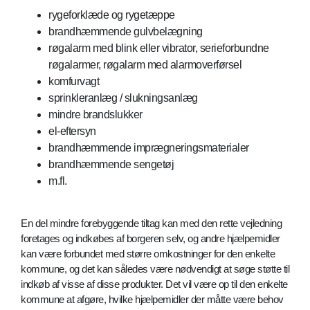
rygeforklæde og rygetæppe
brandhæmmende gulvbelægning
røgalarm med blink eller vibrator, serieforbundne
røgalarmer, røgalarm med alarmoverførsel
komfurvagt
sprinkleranlæg / slukningsanlæg
mindre brandslukker
el-eftersyn
brandhæmmende imprægneringsmaterialer
brandhæmmende sengetøj
m.fl.
En del mindre forebyggende tiltag kan med den rette vejledning
foretages og indkøbes af borgeren selv, og andre hjælpemidler
kan være forbundet med større omkostninger for den enkelte
kommune, og det kan således være nødvendigt at søge støtte til
indkøb af visse af disse produkter. Det vil være op til den enkelte
kommune at afgøre, hvilke hjælpemidler der måtte være behov