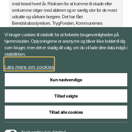
med brand hvert år. Risikoen for at komme til skade eller
omkomme stiger med alderen og er særlig stor for de mest
udsatte og sårbare borgere. Det har fået
Beredskabsstyrelsen, TrygFonden, Kommunernes
Landsforening og Danske Beredskaber til at gå sammen om
Vi bruger cookies til statistik for at forbedre brugervenligheden på
Brandsikker Bolig. Initiativet udspringer af et ønske om at
hjemmesiden. Oplysningerne er anonyme og bliver ikke koblet til dig
nedbringe antallet af dødsbrande og skabe et bedre
som bruger, men det er stadig dit valg, om du vil lade dine data indgå i
sikkerhedsnet for mennesker, der har svært ved at tage vare
statistikken.
på deres egen brandsikkerhed.
Læs mere om cookies
Kun nødvendige
Tillad valgte
Tillad alle cookies